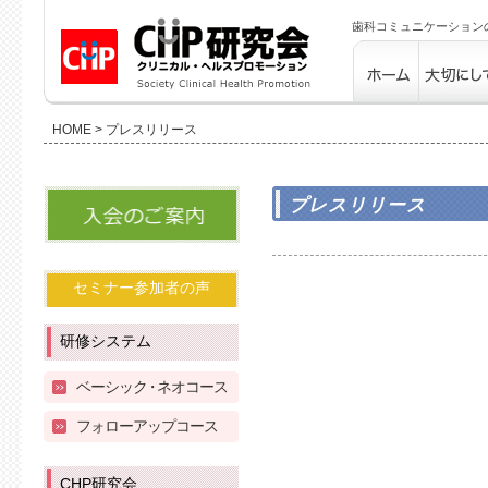
歯科コミュニケーション
歯科コミュ
大切にして
HOME
> プレスリリース
ニケーショ
ンのCHP
研究会 ホ
ーム
プレスリリース
入会のご案内
セミナー参加者の声
研修システム
ベーシッ
ク・
ネオコース
フォローアップコース
CHP研究会