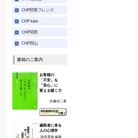
CHP関東フレンズ
CHP tube
CHP関西
CHP岡山
書籍のご案内
お客様の
「不安」を
「安心」に
変える聴く力
佐藤信二著
歯医者に来る
人の心理学
諸井英徳 編著