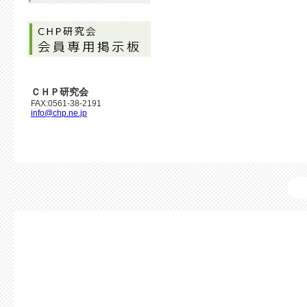
ＣＨＰ研究会
FAX:0561-38-2191
info@chp.ne.jp