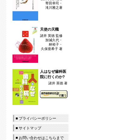
寄田幸司・
滝川雅之著
天使の天職
諸井 英徳 監修
加減久代・
林裕子・
久保亜希子 著
人はなぜ歯科医
院に行くのか?
諸井 英徳 著
■ プライバシーポリシー
■ サイトマップ
■ お問い合わせはこちらまで